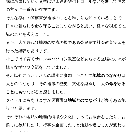
課に所属している交番は巡回連絡やパトロールなどを通して住民
の方々に一番近い存在です。
そんな存在の警察官が地域のことを誰よりも知っていることで
日々の暮らしや命を守ることにつながると思い、様々な視点で地
域のことを考えました。
また、大学時代は地域の交流の場である公民館で社会教育実習を
行った経験があります。
そこでは子育てサロンやパソコン教室などあらゆる立場の方々が
様々な学びや交流をしていました。
それ以外にもたくさんの講座に参加したことで
地域のつながり
は
人とのつながり、その地域の歴史、文化を継承し、人の
命を守る
こと
にもつながると感じました。
タイトルにもありますが保育園は
地域とのつながり
が多くある施
設だと思います。
それぞれの地域の地理的特徴や文化によってお散歩をしたり、お
祭りに参加したり、行事を企画したりと活動や過ごし方が変わっ